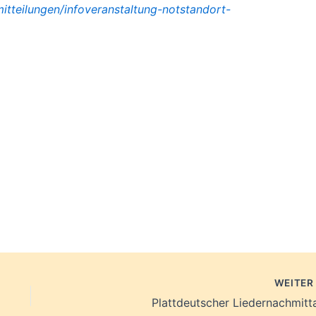
itteilungen
/infoveranstaltung-notstandort-
WEITE
Plattdeutscher Liedernachmitt