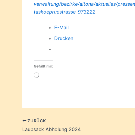
verwaltung/bezirke/altona/aktuelles/
pressem
taskoepruestrasse-973222
E-Mail
Drucken
Gefällt mir:
Wird
geladen …
ZURÜCK
Laubsack Abholung 2024