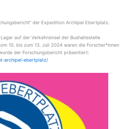
chungsbericht“ der Expedition Archipel Ebertplatz.
 Lager auf der Verkehrsinsel der Bushaltestelle
om 10. bis zum 13. Juli 2024 waren die Forscher*innen
 wurde der Forschungsbericht präsentiert:
-archipel-ebertplatz/