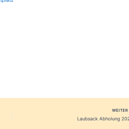
WEITE
Laubsack Abholung 20