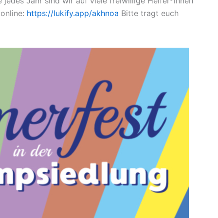
des Jahr sind wir auf viele freiwillige Helfer*innen
 online:
https://lukify.app/akhnoa
Bitte tragt euch