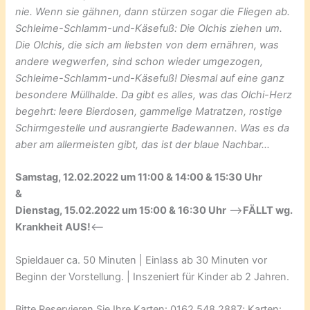
nie. Wenn sie gähnen, dann stürzen sogar die Fliegen ab.
Schleime-Schlamm-und-Käsefuß: Die Olchis ziehen um.
Die Olchis, die sich am liebsten von dem ernähren, was
andere wegwerfen, sind schon wieder umgezogen,
Schleime-Schlamm-und-Käsefuß! Diesmal auf eine ganz
besondere Müllhalde. Da gibt es alles, was das Olchi-Herz
begehrt: leere Bierdosen, gammelige Matratzen, rostige
Schirmgestelle und ausrangierte Badewannen. Was es da
aber am allermeisten gibt, das ist der blaue Nachbar…
Samstag, 12.02.2022 um 11:00 & 14:00 & 15:30 Uhr
&
Dienstag, 15.02.2022 um 15:00 & 16:30 Uhr
–>
FÄLLT wg.
Krankheit AUS!
<–
Spieldauer ca. 50 Minuten | Einlass ab 30 Minuten vor
Beginn der Vorstellung. | Inszeniert für Kinder ab 2 Jahren.
Bitte Reservieren Sie Ihre Karten: 0162 548 2887; Karten: