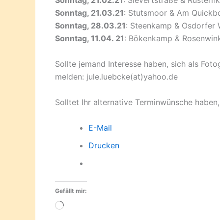
Sonntag, 21.02.21
: Sievertstraße & Rüster
Sonntag, 21.03.21
: Stutsmoor & Am Quickb
Sonntag, 28.03.21
: Steenkamp & Osdorfer
Sonntag, 11.04. 21
: Bökenkamp & Rosenwin
Sollte jemand Interesse haben, sich als Fotog
melden: jule.luebcke(at)yahoo.de
Solltet Ihr alternative Terminwünsche haben
E-Mail
Drucken
Gefällt mir:
Wird
geladen …