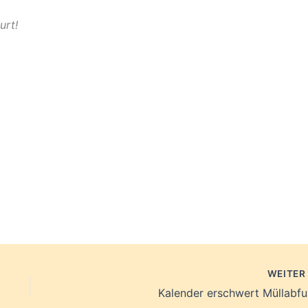
urt!
WEITE
Kalender erschwert Müllabfu