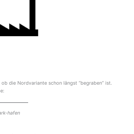
b die Nordvariante schon längst “begraben” ist.
e:
ark-hafen