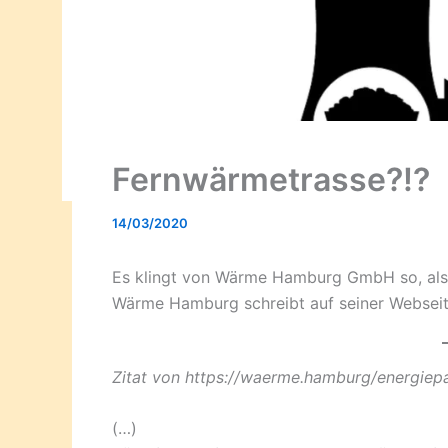
Fernwärmetrasse?!?
14/03/2020
Es klingt von Wärme Hamburg GmbH so, als o
Wärme Hamburg schreibt auf seiner Webseit
Zitat von https://waerme.hamburg/energiep
(…)