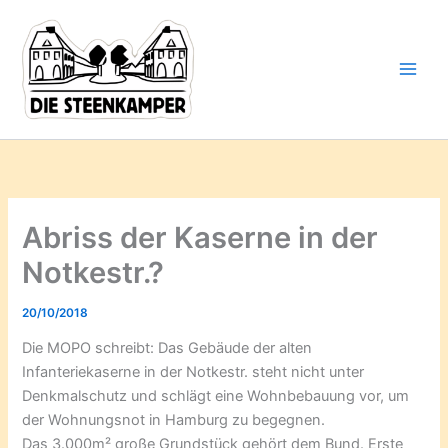
Gib
Zum
deine
Inhalt
E-
springen
Mail-
Adresse
ein ...
Abriss der Kaserne in der
Notkestr.?
20/10/2018
Die MOPO schreibt: Das Gebäude der alten
Infanteriekaserne in der Notkestr. steht nicht unter
Denkmalschutz und schlägt eine Wohnbebauung vor, um
der Wohnungsnot in Hamburg zu begegnen.
Das 3.000m² große Grundstück gehört dem Bund. Erste