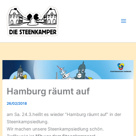
Gib
Zum
deine
Inhalt
E-
springen
Mail-
Adresse
ein ...
Hamburg räumt auf
26/02/2018
am Sa. 24.3.heißt es wieder “Hamburg räumt auf” in der
Steenkampsiedlung.
Wir machen unsere Steenkampsiedlung schön.