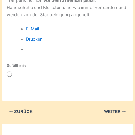
Treffpunkt ist
15h vor dem Steenkampsaal
.
Handschuhe und Mülltüten sind wie immer vorhanden und
werden von der Stadtreinigung abgeholt.
E-Mail
Drucken
Gefällt mir:
Wird
geladen …
ZURÜCK
WEITER