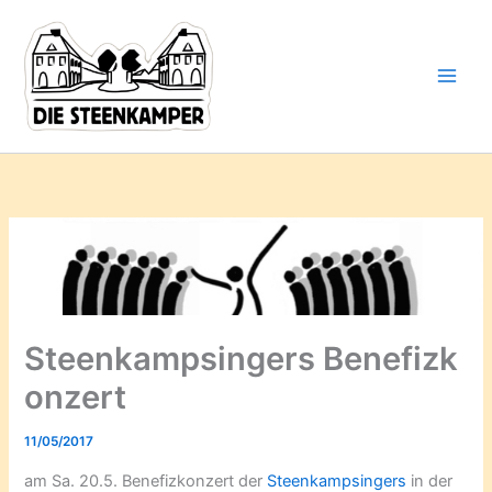
Gib
Zum
deine
Inhalt
E-
springen
Mail-
Adresse
ein ...
Steenkampsingers Benefizk
onzert
11/05/2017
am Sa. 20.5. Benefizkonzert der
Steenkampsingers
in der