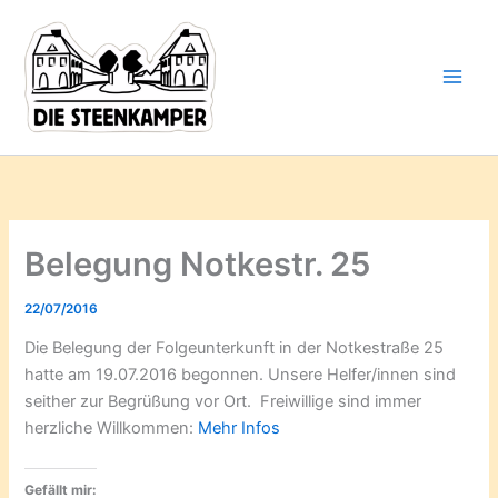
Gib
Zum
deine
Inhalt
E-
springen
Mail-
Adresse
ein ...
Belegung Notkestr. 25
22/07/2016
Die Belegung der Folgeunterkunft in der Notkestraße 25
hatte am 19.07.2016 begonnen. Unsere Helfer/innen sind
seither zur Begrüßung vor Ort. Freiwillige sind immer
herzliche Willkommen:
Mehr Infos
Gefällt mir: