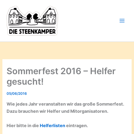
Gib
Zum
deine
Inhalt
E-
springen
Mail-
Adresse
ein ...
Sommerfest 2016 – Helfer
gesucht!
05/06/2016
Wie jedes Jahr veranstalten wir das große Sommerfest.
Dazu brauchen wir Helfer und Mitorganisatoren.
Hier bitte in die
Helferlisten
eintragen.