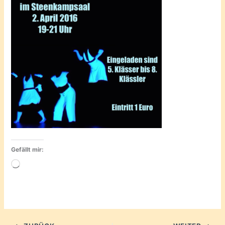
Gefällt mir:
Wird
geladen …