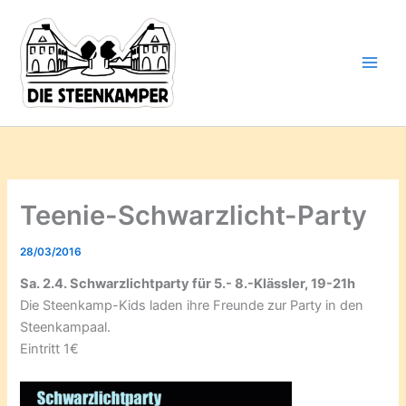
Gib
Zum
deine
Inhalt
E-
springen
Mail-
Adresse
ein ...
Teenie-Schwarzlicht-Party
28/03/2016
Sa. 2.4.
Schwarzlichtparty für 5.- 8.-Klässler, 19-21h
Die Steenkamp-Kids laden ihre Freunde zur Party in den
Steenkampaal.
Eintritt 1€