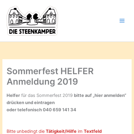
Gib
Zum
deine
Inhalt
E-
springen
Mail-
Adresse
ein ...
Sommerfest HELFER
Anmeldung 2019
Helfer
für das Sommerfest 2019
bitte auf „hier anmelden“
drücken und eintragen
oder telefonisch 040 659 141 34
Bitte unbedingt die
Tätigkeit/Hilfe
im
Textfeld