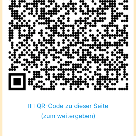
👈🏼 QR-Code zu dieser Seite
(zum weitergeben)