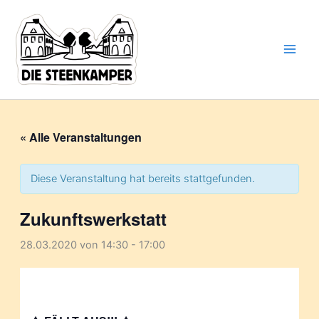
Gib
Zum
deine
Inhalt
E-
springen
Mail-
Adresse
ein ...
« Alle Veranstaltungen
Diese Veranstaltung hat bereits stattgefunden.
Zukunftswerkstatt
28.03.2020 von 14:30
-
17:00