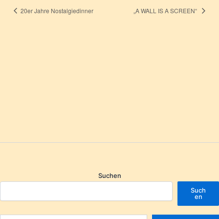
20er Jahre Nostalgiedinner
„A WALL IS A SCREEN“
Suchen
Such
en