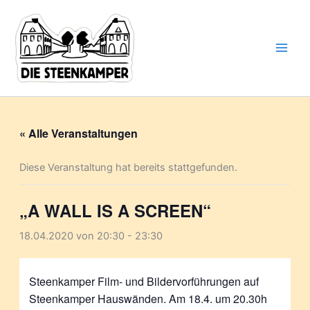
Gib
Zum
deine
Inhalt
E-
springen
Mail-
Adresse
ein ...
« Alle Veranstaltungen
Diese Veranstaltung hat bereits stattgefunden.
„A WALL IS A SCREEN“
18.04.2020 von 20:30
-
23:30
Steenkamper Film- und Bildervorführungen auf
Steenkamper Hauswänden. Am 18.4. um 20.30h