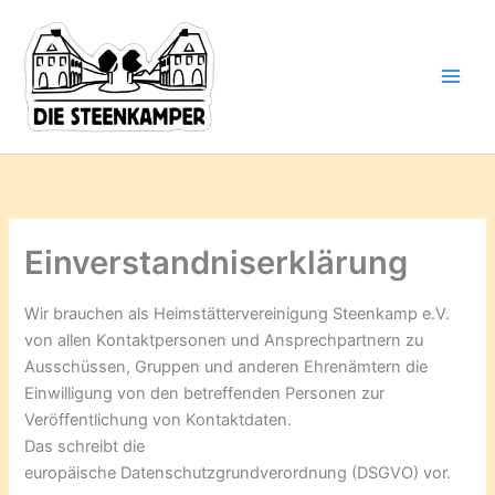
Gib
Zum
deine
Inhalt
E-
springen
Mail-
Adresse
ein ...
Einverstandniserklärung
Wir brauchen als Heimstättervereinigung Steenkamp e.V.
von allen Kontaktpersonen und Ansprechpartnern zu
Ausschüssen, Gruppen und anderen Ehrenämtern die
Einwilligung von den betreffenden Personen zur
Veröffentlichung von Kontaktdaten.
Das schreibt die
europäische Datenschutzgrundverordnung (DSGVO) vor.