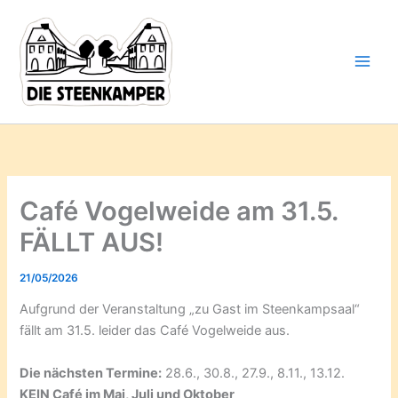
Gib
Zum
deine
Inhalt
E-
springen
Mail-
Adresse
ein ...
Café Vogelweide am 31.5.
FÄLLT AUS!
21/05/2026
Aufgrund der Veranstaltung „zu Gast im Steenkampsaal“
fällt am 31.5. leider das Café Vogelweide aus.
Die nächsten Termine:
28.6., 30.8., 27.9., 8.11., 13.12.
KEIN Café im Mai, Juli und Oktober