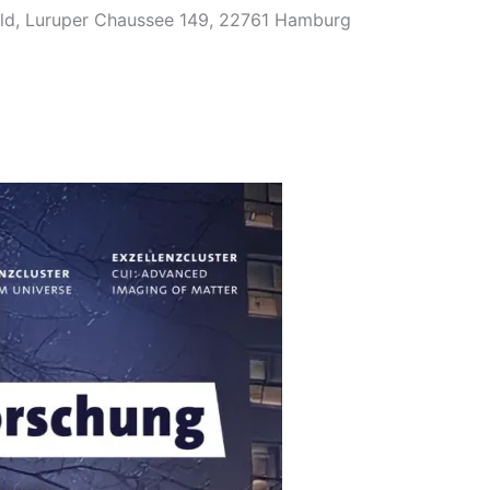
ld, Luruper Chaussee 149, 22761 Hamburg