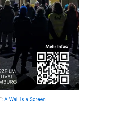
“:
A Wall is a Screen