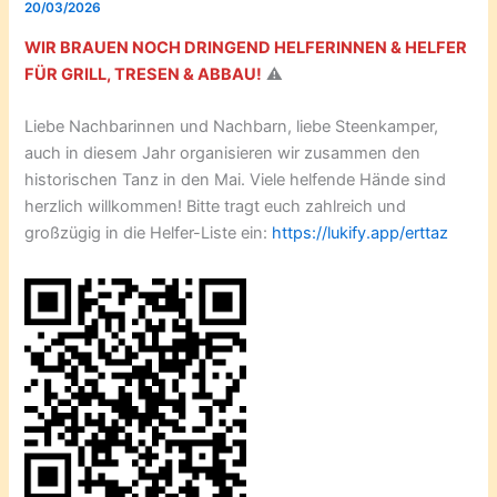
20/03/2026
WIR BRAUEN NOCH DRINGEND HELFERINNEN & HELFER
FÜR GRILL, TRESEN & ABBAU!
⚠️
Liebe Nachbarinnen und Nachbarn, liebe Steenkamper,
auch in diesem Jahr organisieren wir zusammen den
historischen Tanz in den Mai. Viele helfende Hände sind
herzlich willkommen! Bitte tragt euch zahlreich und
großzügig in die Helfer-Liste ein:
https://lukify.app/erttaz