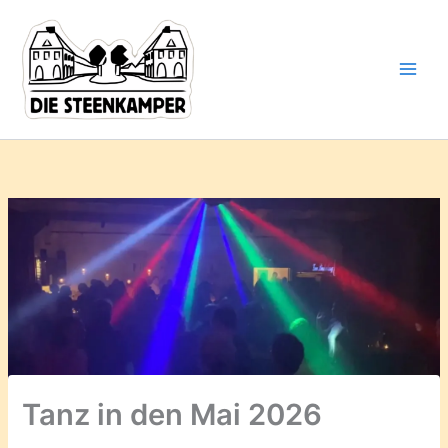
Gib
Zum
deine
Inhalt
E-
springen
Mail-
Adresse
ein ...
Tanz in den Mai 2026