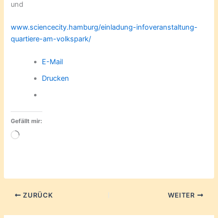
und
www.sciencecity.hamburg/einladung-infoveranstaltung-
quartiere-am-volkspark/
E-Mail
Drucken
Gefällt mir:
Wird
geladen …
ZURÜCK
WEITER