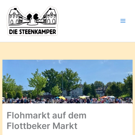
Gib
Zum
deine
Inhalt
E-
springen
Mail-
Adresse
ein ...
Flohmarkt auf dem
Flottbeker Markt