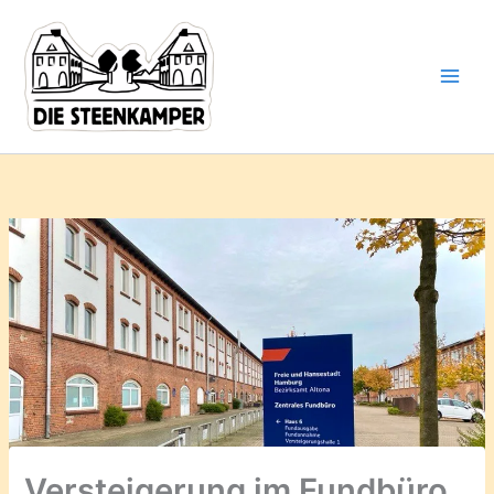
Gib
Zum
deine
Inhalt
E-
springen
Mail-
Adresse
ein ...
Versteigerung im Fundbüro