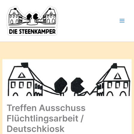
Gib
Zum
deine
Inhalt
E-
springen
Mail-
Adresse
ein ...
Treffen Ausschuss
Flüchtlingsarbeit /
Deutschkiosk