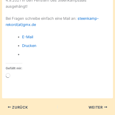
4.9.2021 in den Fenstern des Steenkampsaals
ausgehängt!
Bei Fragen schreibe einfach eine Mail an:
steenkamp-
rekord(at
)
gmx.de
E-Mail
Drucken
Gefällt mir:
Wird
geladen …
ZURÜCK
WEITER