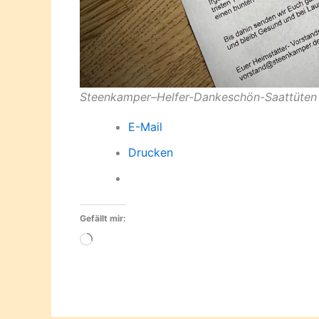
Steenkamper
–
Helfer-Dankeschön-Saattüten
E-Mail
Drucken
Gefällt mir:
Wird
geladen …