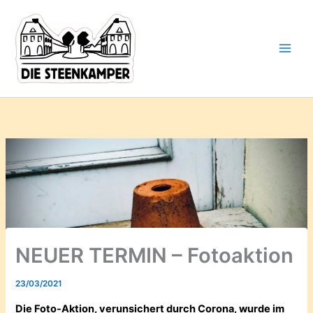
Gib
Zum
deine
Inhalt
E-
springen
Mail-
Adresse
ein ...
NEUER TERMIN – Fotoaktion
23/03/2021
Die Foto-Aktion, verunsichert durch Corona, wurde im