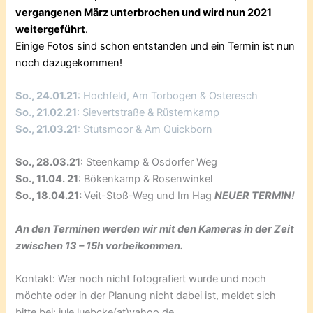
vergangenen März unterbrochen und wird nun 2021
weitergeführt
.
Einige Fotos sind schon entstanden und ein Termin ist nun
noch dazugekommen!
So., 24.01.21
: Hochfeld, Am Torbogen & Osteresch
So., 21.02.21
: Sievertstraße & Rüsternkamp
So., 21.03.21
: Stutsmoor & Am Quickborn
So., 28.03.21
: Steenkamp & Osdorfer Weg
So., 11.04. 21
: Bökenkamp & Rosenwinkel
So., 18.04.21:
Veit-Stoß-Weg und Im Hag
NEUER TERMIN!
An den Terminen werden wir mit den Kameras in der Zeit
zwischen 13 – 15h vorbeikommen.
Kontakt: Wer noch nicht fotografiert wurde und noch
möchte oder in der Planung nicht dabei ist, meldet sich
bitte bei: jule.luebcke(at)yahoo.de