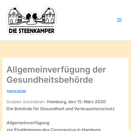
Gib
Zum
deine
Inhalt
E-
springen
Mail-
Adresse
ein ...
Allgemeinverfügung der
Gesundheitsbehörde
15/03/2020
Soeben erschienen:
Hamburg, den 15. März 2020
Die Behörde für Gesundheit und Verbraucherschutz
Allgemeinverfügung
zur Eindämmung des Coronavirus in Hamburg