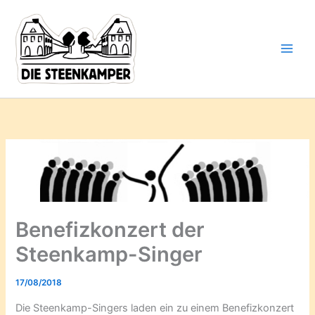
Gib
Zum
deine
Inhalt
E-
springen
Mail-
Adresse
ein ...
Benefizkonzert der
Steenkamp-Singer
17/08/2018
Die Steenkamp-Singers laden ein zu einem Benefizkonzert