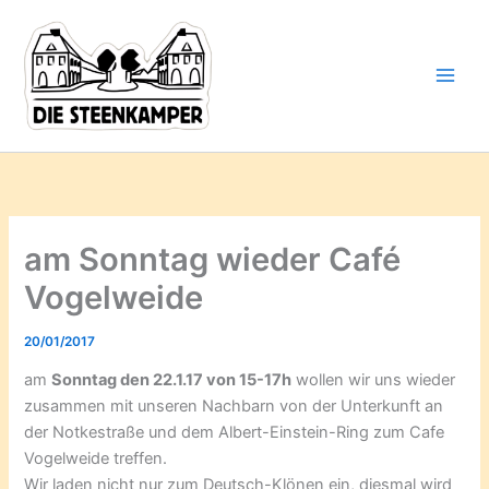
Gib
Zum
deine
Inhalt
E-
springen
Mail-
Adresse
ein ...
am Sonntag wieder Café
Vogelweide
20/01/2017
am
Sonntag den 22.1.17 von 15-17h
wollen wir uns wieder
zusammen mit unseren Nachbarn von der Unterkunft an
der Notkestraße und dem Albert-Einstein-Ring zum Cafe
Vogelweide treffen.
Wir laden nicht nur zum Deutsch-Klönen ein, diesmal wird