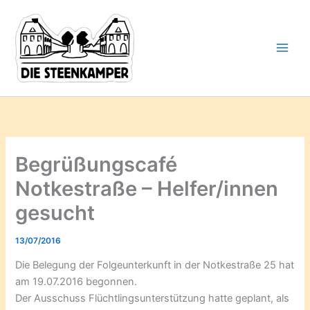
Gib
Zum
deine
Inhalt
E-
springen
Mail-
Adresse
ein ...
Begrüßungscafé
Notkestraße – Helfer/innen
gesucht
13/07/2016
Die Belegung der Folgeunterkunft in der Notkestraße 25 hat
am 19.07.2016 begonnen.
Der Ausschuss Flüchtlingsunterstützung hatte geplant, als