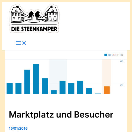
Gib
Zum
deine
Inhalt
E-
springen
Mail-
Adresse
ein ...
Marktplatz und Besucher
15/01/2016