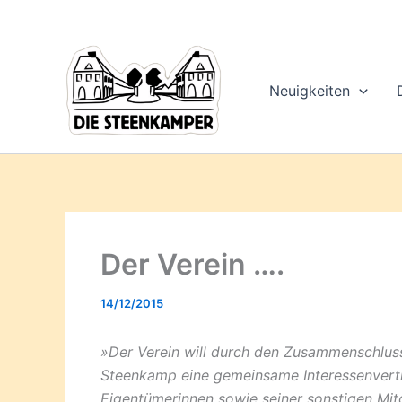
Gib
Zum
deine
Inhalt
E-
springen
Mail-
Adresse
Neuigkeiten
ein ...
Der Verein ….
14/12/2015
»Der Verein will durch den Zusammenschluss
Steenkamp eine gemeinsame Interessenvertr
Eigentümerinnen sowie seiner sonstigen Mit