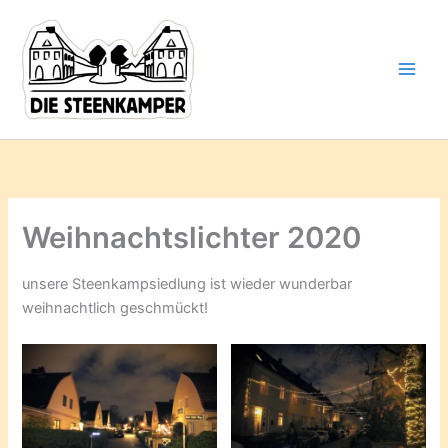
Gib
Zum
deine
Inhalt
E-
springen
Mail-
Adresse
ein ...
Weihnachtslichter 2020
unsere Steenkampsiedlung ist wieder wunderbar
weihnachtlich geschmückt!