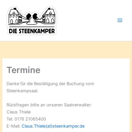
Gib
Zum
deine
Inhalt
E-
springen
Mail-
Adresse
ein ...
Termine
Danke für die Bestätigung der Buchung vom
Steenkampsaal.
Rückfragen bitte an unseren Saalverwalter:
Claus Thiele
Tel. 0176 21065400
E-Mail:
Claus.Thiele(at)steenkamper.de