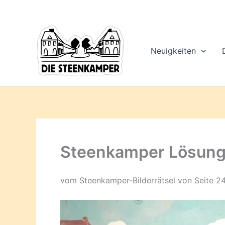
Gib
Zum
deine
Inhalt
E-
springen
Mail-
Adresse
Neuigkeiten
ein ...
Steenkamper Lösung
vom Steenkamper-Bilderrätsel von Seite 2