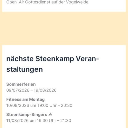
Open-Air Gottesdienst auf der Vogelweide.
G
o
t
t
e
s
d
i
nächste Steenkamp Veran­
e
n
staltungen
s
t
Sommerferien
09/07/2026 – 19/08/2026
Fitness am Montag
10/08/2026 um 19:00 Uhr – 20:30
Steenkamp-Singers 🎶
11/08/2026 um 19:30 Uhr – 21:30