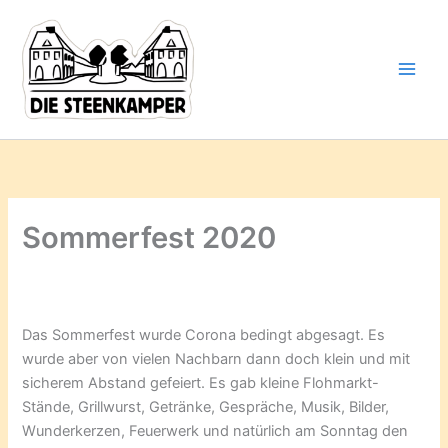
Gib
Zum
deine
Inhalt
E-
springen
Mail-
Adresse
ein ...
Sommerfest 2020
O
p
e
Das Sommerfest wurde Corona bedingt abgesagt. Es
n
wurde aber von vielen Nachbarn dann doch klein und mit
-
sicherem Abstand gefeiert. Es gab kleine Flohmarkt-
A
Stände, Grillwurst, Getränke, Gespräche, Musik, Bilder,
i
Wunderkerzen, Feuerwerk und natürlich am Sonntag den
r