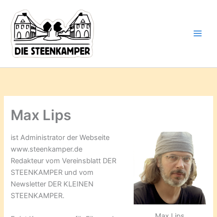
Gib
Zum
deine
Inhalt
E-
springen
Mail-
Adresse
ein ...
Max Lips
ist Administrator der Webseite
www.steenkamper.de
Redakteur vom Vereinsblatt DER
STEENKAMPER und vom
Newsletter DER KLEINEN
STEENKAMPER.
Max Lips