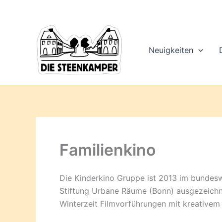
Gib
Zum
deine
Inhalt
E-
springen
Mail-
Adresse
Neuigkeiten
ein ...
Familienkino
Die Kinderkino Gruppe ist 2013 im bunde
Stiftung Urbane Räume (Bonn) ausgezeichne
Winterzeit Filmvorführungen mit kreativ