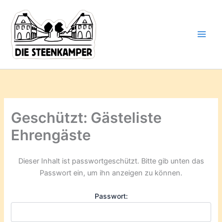
Gib
Zum
deine
Inhalt
E-
springen
Mail-
Adresse
ein ...
Geschützt: Gästeliste
Ehrengäste
Dieser Inhalt ist passwortgeschützt. Bitte gib unten das
Passwort ein, um ihn anzeigen zu können.
Passwort: