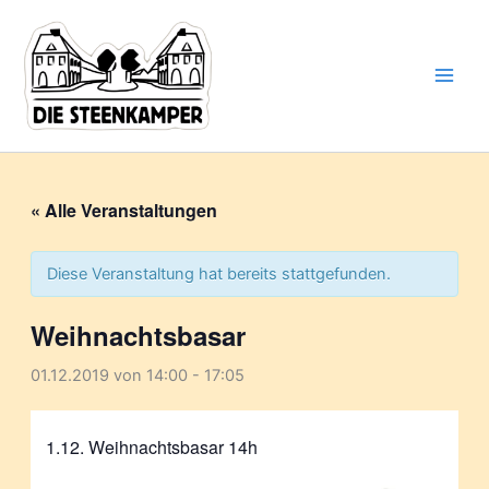
Gib
Zum
deine
Inhalt
E-
springen
Mail-
Adresse
ein ...
« Alle Veranstaltungen
Diese Veranstaltung hat bereits stattgefunden.
Weihnachtsbasar
01.12.2019 von 14:00
-
17:05
1.12. Weihnachtsbasar 14h