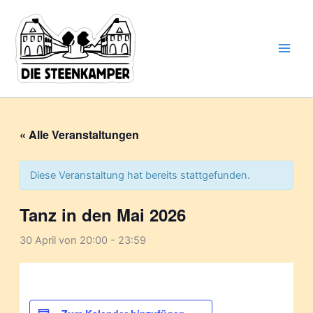
Gib
Zum
deine
Inhalt
E-
springen
Mail-
Adresse
ein ...
« Alle Veranstaltungen
Diese Veranstaltung hat bereits stattgefunden.
Tanz in den Mai 2026
30 April von 20:00
-
23:59