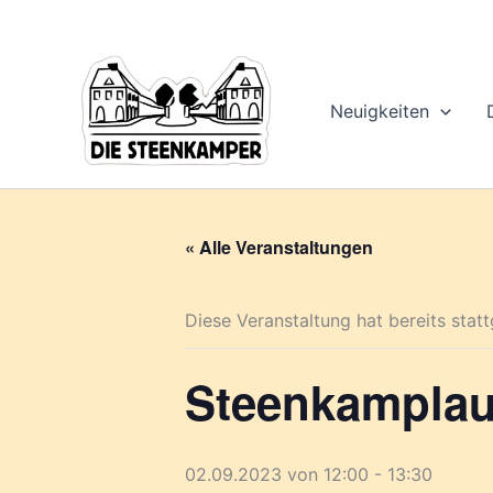
Gib
Zum
deine
Inhalt
E-
springen
Mail-
Adresse
Neuigkeiten
ein ...
« Alle Veranstaltungen
Diese Veranstaltung hat bereits stat
Steenkamplau
02.09.2023 von 12:00
-
13:30