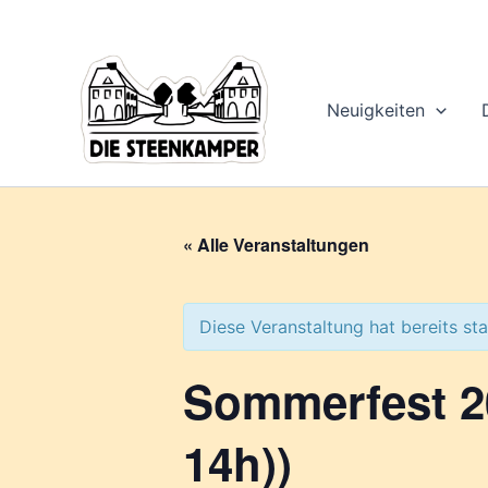
Gib
Zum
deine
Inhalt
E-
springen
Mail-
Adresse
Neuigkeiten
ein ...
« Alle Veranstaltungen
Diese Veranstaltung hat bereits st
Sommerfest 2
14h))