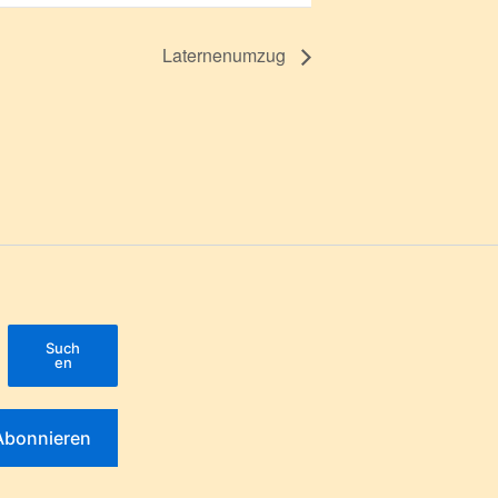
Laternenumzug
Such
en
Abonnieren