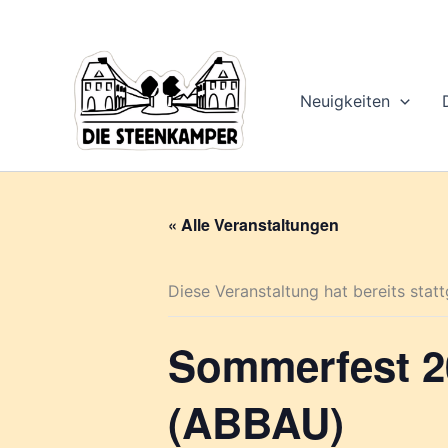
Gib
Zum
deine
Inhalt
E-
springen
Mail-
Adresse
Neuigkeiten
ein ...
« Alle Veranstaltungen
Diese Veranstaltung hat bereits stat
Sommerfest 2
(ABBAU)