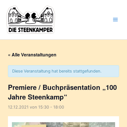
Gib
Zum
deine
Inhalt
E-
springen
Mail-
Adresse
ein ...
« Alle Veranstaltungen
Diese Veranstaltung hat bereits stattgefunden.
Premiere / Buchpräsentation „100
Jahre Steenkamp“
12.12.2021 von 15:30
-
18:00