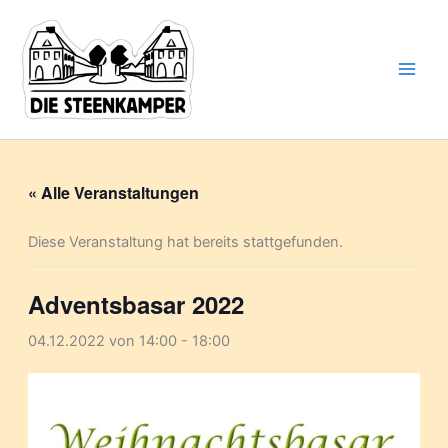
Gib
Zum
deine
Inhalt
E-
springen
Mail-
Adresse
ein ...
« Alle Veranstaltungen
Diese Veranstaltung hat bereits stattgefunden.
Adventsbasar 2022
04.12.2022 von 14:00
-
18:00