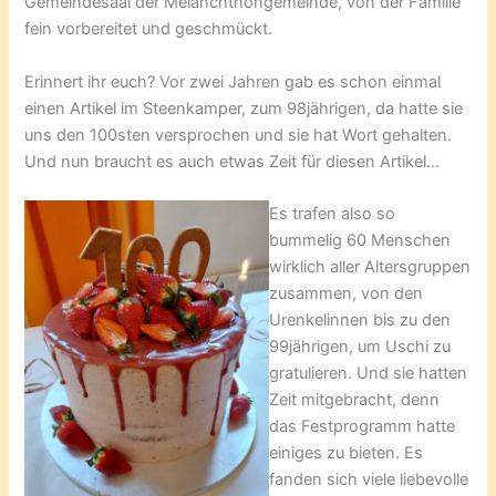
Gemeindesaal der Melanchthongemeinde, von der Familie
fein vorbereitet und geschmückt.
Erinnert ihr euch? Vor zwei Jahren gab es schon einmal
einen Artikel im Steenkamper, zum 98jährigen, da hatte sie
uns den 100sten versprochen und sie hat Wort gehalten.
Und nun braucht es auch etwas Zeit für diesen Artikel…
Es trafen also so
bummelig 60 Menschen
wirklich aller Altersgruppen
zusammen, von den
Urenkelinnen bis zu den
99jährigen, um Uschi zu
gratulieren. Und sie hatten
Zeit mitgebracht, denn
das Festprogramm hatte
einiges zu bieten. Es
fanden sich viele liebevolle