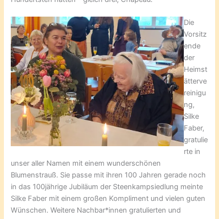
Die
Vorsitz
ende
der
Heimst
ätterve
reinigu
ng,
Silke
Faber,
gratulie
rte in
unser aller Namen mit einem wunderschönen
Blumenstrauß. Sie passe mit ihren 100 Jahren gerade noch
in das 100jährige Jubiläum der Steenkampsiedlung meinte
Silke Faber mit einem großen Kompliment und vielen guten
Wünschen. Weitere Nachbar*innen gratulierten und