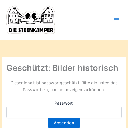
Gib
Zum
deine
Inhalt
E-
springen
Mail-
Adresse
ein ...
Geschützt: Bilder historisch
Dieser Inhalt ist passwortgeschützt. Bitte gib unten das
Passwort ein, um ihn anzeigen zu können.
Passwort: